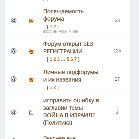
Посещаемость
форума
38
[
1
2
]
форумы Розы Мира
Форум открыт БЕЗ
РЕГИСТРАЦИИ
135
[
1
2
3
…
5
6
7
]
Личные подфорумы
и их названия
27
[
1
2
]
исправить ошибку в
заглавии темы
2
ВОЙНА В ИЗРАИЛЕ
(Политика)
Вкусная еда