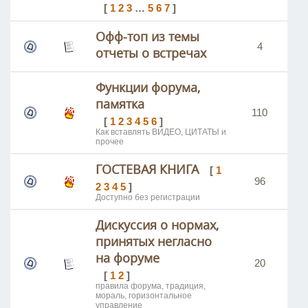
[
1
2
3
…
5
6
7
]
Офф-топ из темы
4
отчеты о встречах
Функции форума,
памятка
110
[
1
2
3
4
5
6
]
Как вставлять ВИДЕО, ЦИТАТЫ и
прочее
ГОСТЕВАЯ КНИГА
[
1
96
2
3
4
5
]
Доступно без регистрации
Дискуссия о нормах,
принятых негласно
на форуме
20
[
1
2
]
правила форума, традиция,
мораль, горизонтальное
управление