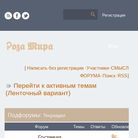
Регистрация
Ꭾ𝖔𝖟𝖆 𝕸𝖚𝖕𝖆
Вход
[
Написать без регистрации
·
Участники
·
СМЫСЛ
ФОРУМА
·
Поиск
·
RSS
]
Перейти к активным темам
(Ленточный вариант)
Подфорумы:
Техраздел
Форум
Темы
Ответы
Обновления
Гостевая
Вс,