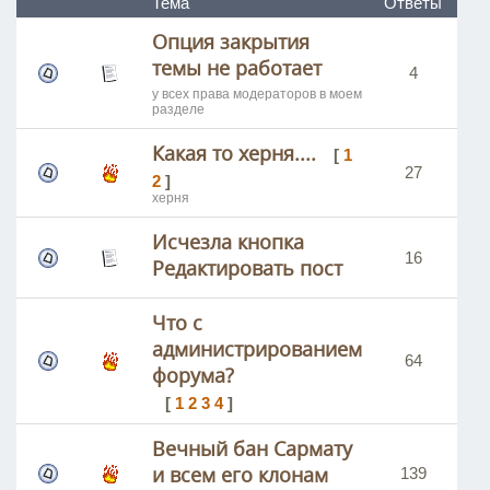
Тема
Ответы
Пр
Опция закрытия
темы не работает
4
у всех права модераторов в моем
разделе
Какая то херня....
[
1
27
2
]
херня
Исчезла кнопка
16
Редактировать пост
Что с
администрированием
64
форума?
[
1
2
3
4
]
Вечный бан Сармату
и всем его клонам
139