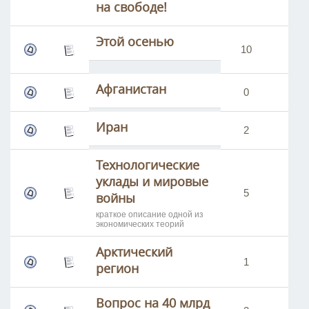
на свободе!
Этой осенью
10
34
Афганистан
0
12
Иран
2
19
Технологические
уклады и мировые
5
24
войны
краткое описание одной из
экономических теорий
Арктический
1
14
регион
Вопрос на 40 млрд