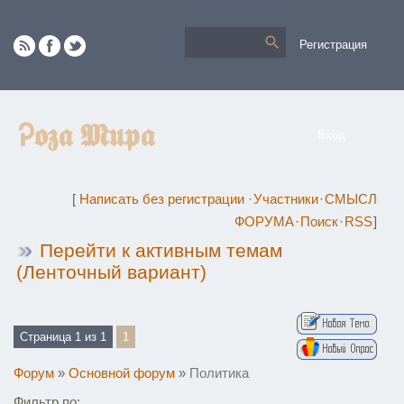
Регистрация
Ꭾ𝖔𝖟𝖆 𝕸𝖚𝖕𝖆
Вход
[
Написать без регистрации
·
Участники
·
СМЫСЛ
ФОРУМА
·
Поиск
·
RSS
]
Перейти к активным темам
(Ленточный вариант)
Страница
1
из
1
1
Форум
»
Основной форум
»
Политика
Фильтр по: