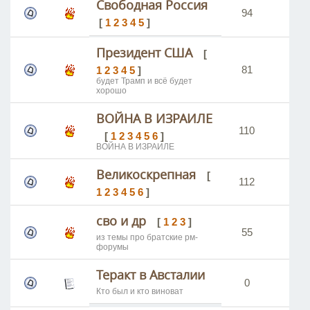
Свободная Россия
94
16
[
1
2
3
4
5
]
Президент США
[
81
16
1
2
3
4
5
]
будет Трамп и всё будет
хорошо
ВОЙНА В ИЗРАИЛЕ
110
23
[
1
2
3
4
5
6
]
ВОЙНА В ИЗРАИЛЕ
Великоскрепная
[
112
16
1
2
3
4
5
6
]
сво и др
[
1
2
3
]
55
75
из темы про братские рм-
форумы
Теракт в Австалии
0
6
Кто был и кто виноват