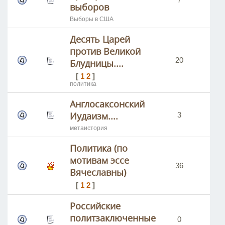
выборов
Выборы в США
Десять Царей
против Великой
20
46
Блудницы....
[
1
2
]
политика
Англосаксонский
Иудаизм....
3
15
метаистория
Политика (по
мотивам эссе
36
13
Вячеславны)
[
1
2
]
Российские
политзаключенные
0
14