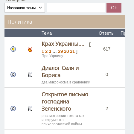
Политика
Тема
Ответы
Просм
Крах Украины....
[
617
82
1
2
3
…
29
30
31
]
Про Украину...
Диалог Селя и
Бориса
0
3
два микрокосма в сравнении
Открытое письмо
господина
Зеленского
2
5
рассмотрение текста как
инструмента
психологической войны.