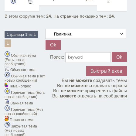
2
18
В этом форуме тем:
24
. На странице показано тем:
24
.
Страница
1
из
1
1
Обычная тема
Поиск:
(Есть новые
сообщения)
Обычная тема
Обычная тема (Нет
Вы
не можете
создавать темы
новых сообщений)
Вы
не можете
создавать опросы
Тема - опрос
Вы
не можете
прикреплять файлы
Горячая тема (Есть
Вы
можете
отвечать на сообщения
новые сообщения)
Важная тема
Горячая тема (Нет
новых сообщений)
Горячая тема
Закрытая тема
(Нет новых
сообщений)