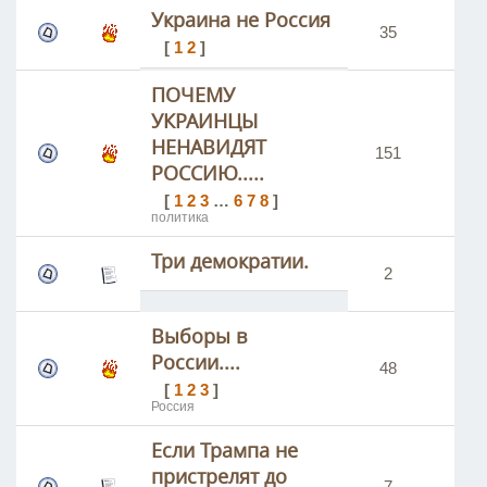
Украина не Россия
35
39
[
1
2
]
ПОЧЕМУ
УКРАИНЦЫ
НЕНАВИДЯТ
151
22
РОССИЮ.....
[
1
2
3
…
6
7
8
]
политика
Три демократии.
2
9
Выборы в
России....
48
92
[
1
2
3
]
Россия
Если Трампа не
пристрелят до
7
26