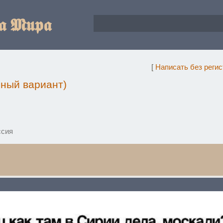
𝖆 𝕸𝖚𝖕𝖆
[
Написать без реги
чный вариант)
ссия