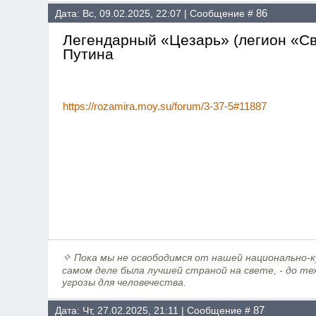
86
Дата: Вс, 09.02.2025, 22:07 | Сообщение #
Легендарный «Цезарь» (легион «Св
Путина
https://rozamira.moy.su/forum/3-37-5#11887
✧
Пока мы не освободимся от нашей национально-ку
самом деле была лучшей страной на свете, - до те
угрозы для человечества.
87
Дата: Чт, 27.02.2025, 21:11 | Сообщение #