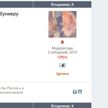
Владимир_К
бункеру
Модераторы
Сообщений:
3274
Offline
Цитата
 бы Россия и в
деспотической
Владимир_К