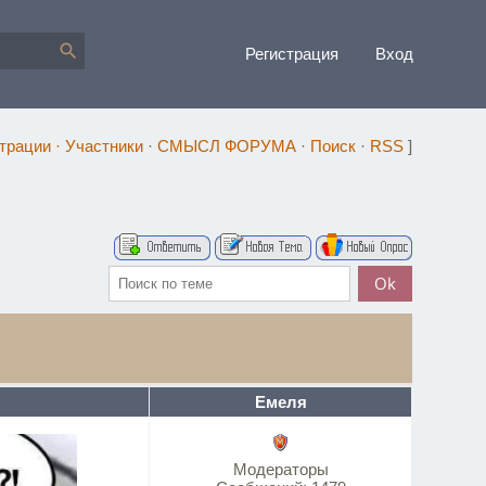
Регистрация
Вход
страции
·
Участники
·
СМЫСЛ ФОРУМА
·
Поиск
·
RSS
]
Емеля
Модераторы