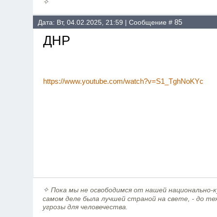
✧
85
Дата: Вт, 04.02.2025, 21:59 | Сообщение #
ДНР
https://www.youtube.com/watch?v=S1_TghNoKYc
✧
Пока мы не освободимся от нашей национально-ку
самом деле была лучшей страной на свете, - до те
угрозы для человечества.