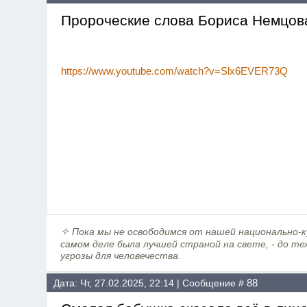
Пророческие слова Бориса Немцова
https://www.youtube.com/watch?v=Slx6EVER73Q
✧
Пока мы не освободимся от нашей национально-ку
самом деле была лучшей страной на свете, - до те
угрозы для человечества.
88
Дата: Чт, 27.02.2025, 22:14 | Сообщение #