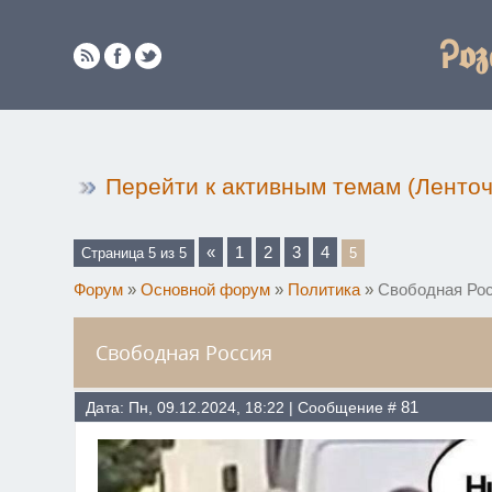
Ꭾ𝖔𝖟
Перейти к активным темам (Ленто
«
1
2
3
4
Страница
5
из
5
5
Форум
»
Основной форум
»
Политика
»
Свободная Ро
Свободная Россия
81
Дата: Пн, 09.12.2024, 18:22 | Сообщение #