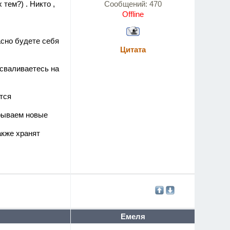
тем?) . Никто ,
Сообщений:
470
Offline
асно будете себя
Цитата
 сваливаетесь на
тся
крываем новые
акже хранят
Емеля