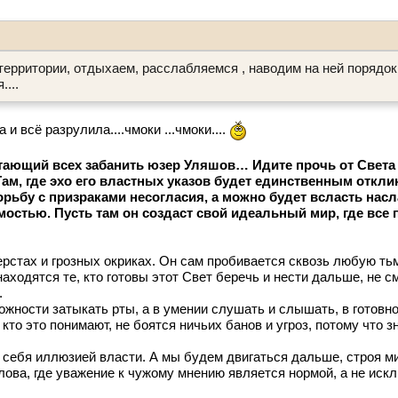
территории, отдыхаем, расслабляемся , наводим на ней порядок
...
 всё разрулила....чмоки ...чмоки....
тающий всех забанить юзер Уляшов… Идите прочь от Света
ам, где эхо его властных указов будет единственным отклик
орьбу с призраками несогласия, а можно будет всласть нас
стью. Пусть там он создаст свой идеальный мир, где все 
ерстах и грозных окриках. Он сам пробивается сквозь любую ть
аходятся те, кто готовы этот Свет беречь и нести дальше, не с
.
можности затыкать рты, а в умении слушать и слышать, в готовн
кто это понимают, не боятся ничьих банов и угроз, потому что з
 себя иллюзией власти. А мы будем двигаться дальше, строя ми
слова, где уважение к чужому мнению является нормой, а не иск