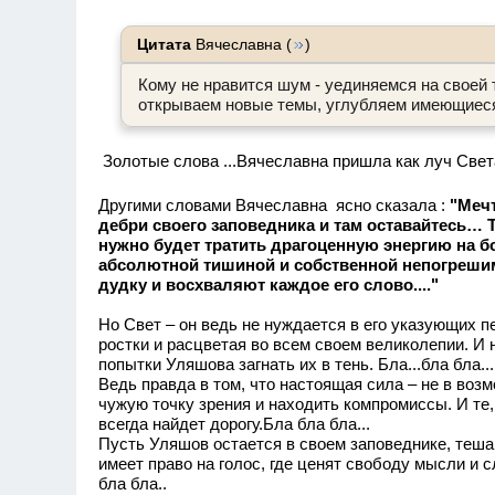
Цитата
Вячеславна
(
)
Кому не нравится шум - уединяемся на своей 
открываем новые темы, углубляем имеющиеся.
Золотые слова ...Вячеславна пришла как луч Света и
Другими словами Вячеславна ясно сказала :
"Меч
дебри своего заповедника и там оставайтесь… Т
нужно будет тратить драгоценную энергию на б
абсолютной тишиной и собственной непогрешимо
дудку и восхваляют каждое его слово...."
Но Свет – он ведь не нуждается в его указующих п
ростки и расцветая во всем своем великолепии. И н
попытки Уляшова загнать их в тень. Бла...бла бла...
Ведь правда в том, что настоящая сила – не в воз
чужую точку зрения и находить компромиссы. И те, 
всегда найдет дорогу.Бла бла бла...
Пусть Уляшов остается в своем заповеднике, теша
имеет право на голос, где ценят свободу мысли и 
бла бла..