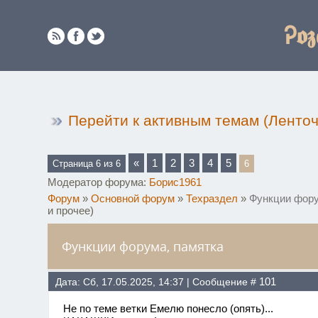
Ꭾ𝖔𝖟
Перейти к активным темам (Ленто
«
1
2
3
4
5
Страница
6
из
6
6
Модератор форума:
Борис1961
Форум
»
Основной форум
»
Техраздел
»
Функции фору
и прочее)
Функции форума, памятка
101
Дата: Сб, 17.05.2025, 14:37 | Сообщение #
Не по теме ветки Емелю понесло (опять)...