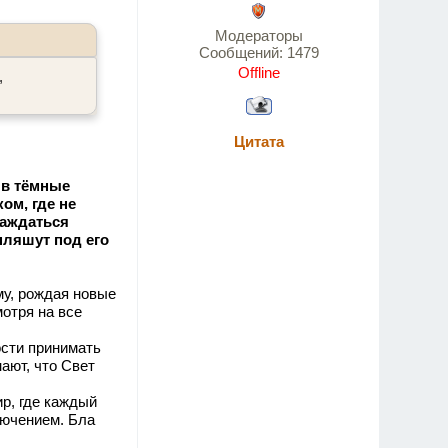
Модераторы
Сообщений:
1479
Offline
,
Цитата
 в тёмные
ом, где не
лаждаться
пляшут под его
му, рождая новые
мотря на все
ости принимать
нают, что Свет
р, где каждый
лючением. Бла