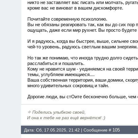
никто не заставляет вас писать или молчать, ругат
кроме вас не виноват в вашем дискомфорте.
Почитайте современную психологию.
Вы не обязаны реагировать так, как вы до сих по
ощущать, даже если мир рухнет. Вы просто будете
И я радуюсь, когда вы быстрее, выше, сильнее св
чей-то уровень, радуюсь светлым вашим энергиям.
Но так же понимаю, что иногда трудно долго сидет
расслабиться и пошалить.
Кому не нравится шум - уединяемся на своей терр
темы, углубляем имеющиеся....
Ваша собственная территория, ваши домики, скорлу
много удивительных сокровищ и тайн.
Дорогие люди, вы стОите бесконечно больше, чем 
✧
Поделись улыбкою своей,
И она к тебе не раз ещё вернётся! :)
105
Дата: Сб, 17.05.2025, 21:42 | Сообщение #