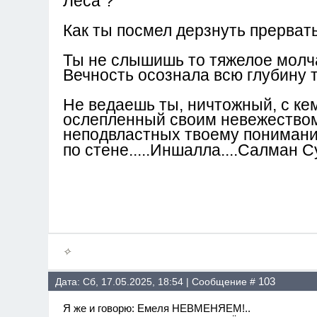
Леса ?
Как ты посмел дерзнуть прерват
Ты не слышишь то тяжелое молча
Вечность осознала всю глубину
Не ведаешь ты, ничтожный, с ке
ослепленный своим невежеством 
неподвластных твоему пониманию
по стене.....Иншалла....Салман С
✧
103
Дата: Сб, 17.05.2025, 18:54 | Сообщение #
Я же и говорю: Емеля НЕВМЕНЯЕМ!..