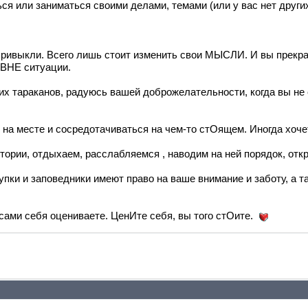
ься или заниматься своими делами, темами (или у вас нет других 
р привыкли. Всего лишь стоит изменить свои МЫСЛИ. И вы прекр
 ВНЕ ситуации.
оих тараканов, радуюсь вашей доброжелательности, когда вы не
ь на месте и сосредотачиваться на чем-то стОящем. Иногда хоче
итории, отдыхаем, расслабляемся , наводим на ней порядок, от
пки и заповедники имеют право на ваше внимание и заботу, а т
сами себя оцениваете. ЦенИте себя, вы того стОите.