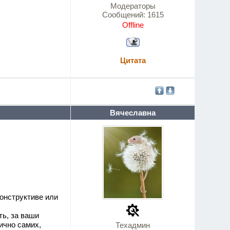
Модераторы
Сообщений:
1615
Offline
Цитата
Вячеславна
конструктиве или
ть, за ваши
ично самих,
Техадмин