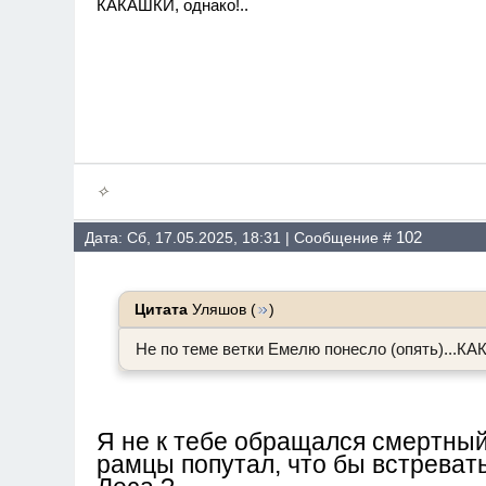
КАКАШКИ, однако!..
✧
102
Дата: Сб, 17.05.2025, 18:31 | Сообщение #
Цитата
Уляшов
(
)
Не по теме ветки Емелю понесло (опять)...КА
Я не к тебе обращался смертный
рамцы попутал, что бы встреват