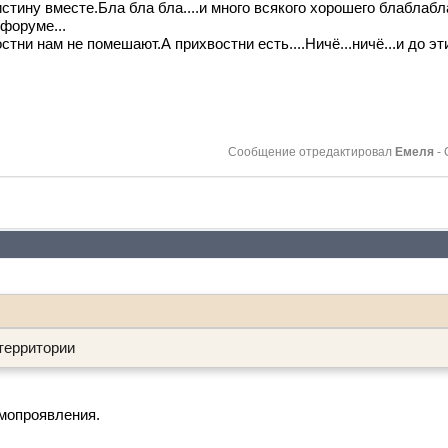
стину вместе.Бла бла бла....и много всякого хорошего блаблабл
 форуме...
тни нам не помешают.А прихвостни есть....Ничё...ничё...и до э
Сообщение отредактировал
Емеля
-
 территории
мопроявления.