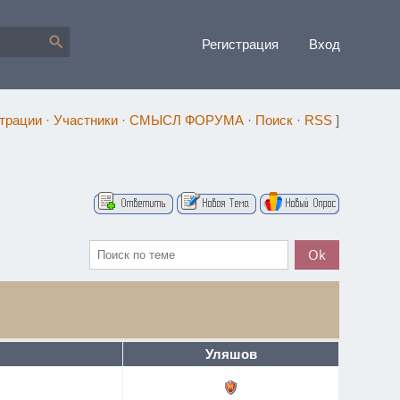
Регистрация
Вход
страции
·
Участники
·
СМЫСЛ ФОРУМА
·
Поиск
·
RSS
]
Уляшов