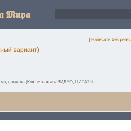
𝖆 𝕸𝖚𝖕𝖆
[
Написать без реги
чный вариант)
ма, памятка
(Как вставлять ВИДЕО, ЦИТАТЫ