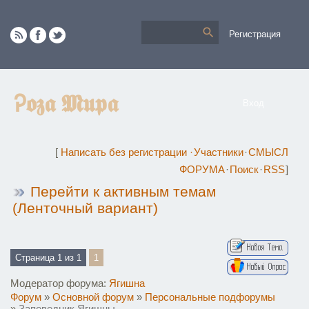
Регистрация
Ꭾ𝖔𝖟𝖆 𝕸𝖚𝖕𝖆
Вход
[
Написать без регистрации
·
Участники
·
СМЫСЛ
ФОРУМА
·
Поиск
·
RSS
]
Перейти к активным темам
(Ленточный вариант)
Страница
1
из
1
1
Модератор форума:
Ягишна
Форум
»
Основной форум
»
Персональные подфорумы
»
Заповедник Ягишны