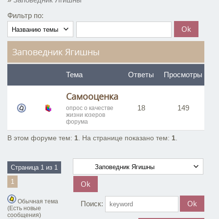
Фильтр по:
Заповедник Ягишны
Тема
Ответы
Просмотры
Самооценка
18
149
Я
опрос о качестве
жизни юзеров
форума
В этом форуме тем:
1
. На странице показано тем:
1
.
Страница
1
из
1
1
Обычная тема
Поиск:
(Есть новые
сообщения)