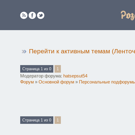
Ꭾ𝖔𝖟
Перейти к активным темам (Ленто
Страница
1
из
0
1
Модератор форума:
hatsepsut54
Форум
»
Основной форум
»
Персональные подфорум
Страница
1
из
0
1