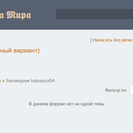
𝖆 𝕸𝖚𝖕𝖆
[
Написать без реги
чный вариант)
ы
»
Заповедник hatsepsut54
Фильтр по:
В данном форуме нет ни одной темы