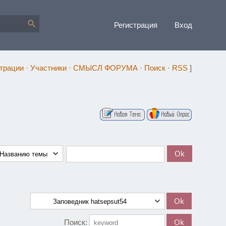
Регистрация
Вход
страции
·
Участники
·
СМЫСЛ ФОРУМА
·
Поиск
·
RSS
]
Поиск: